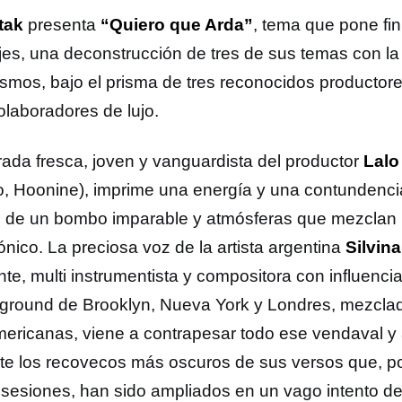
tak
presenta
“Quiero que Arda”
, tema que pone fin
jes, una deconstrucción de tres de sus temas con la 
ismos, bajo el prisma de tres reconocidos productore
olaboradores de lujo.
rada fresca, joven y vanguardista del productor
Lalo
, Hoonine), imprime una energía y una contundenci
 de un bombo imparable y atmósferas que mezclan l
ónico. La preciosa voz de la artista argentina
Silvin
nte, multi instrumentista y compositora con influenci
ground de Brooklyn, Nueva York y Londres, mezclad
ericanas, viene a contrapesar todo ese vendaval y a
ante los recovecos más oscuros de sus versos que, p
 sesiones, han sido ampliados en un vago intento de 