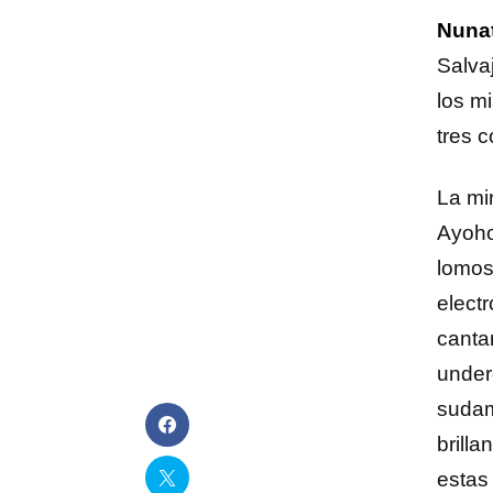
Nuna
Salva
los m
tres c
La mi
Ayoho
lomos
electr
canta
under
sudam
brill
estas