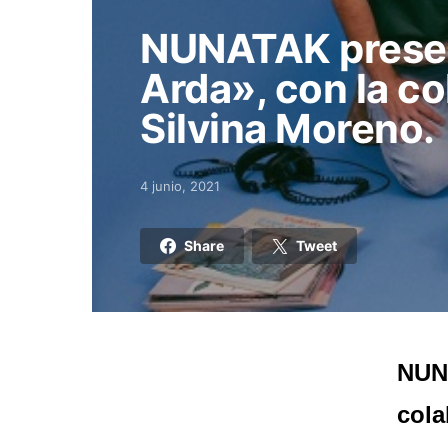
NUNATAK presen
Arda», con la c
Silvina Moreno.
4 junio, 2021
Posted on
Share
Tweet
NUNA
cola