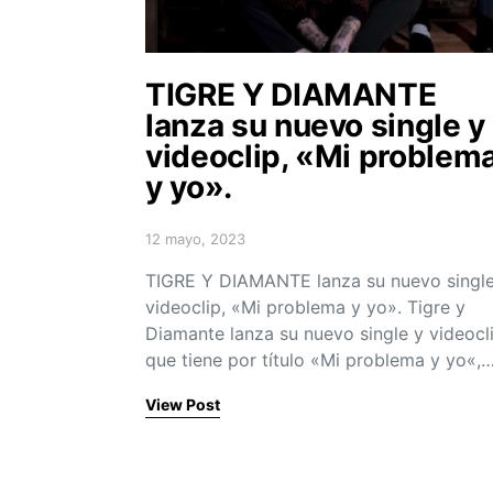
TIGRE Y DIAMANTE
lanza su nuevo single y
videoclip, «Mi problem
y yo».
12 mayo, 2023
Posted on
TIGRE Y DIAMANTE lanza su nuevo single
videoclip, «Mi problema y yo». Tigre y
Diamante lanza su nuevo single y videocl
que tiene por título «Mi problema y yo«,
View Post