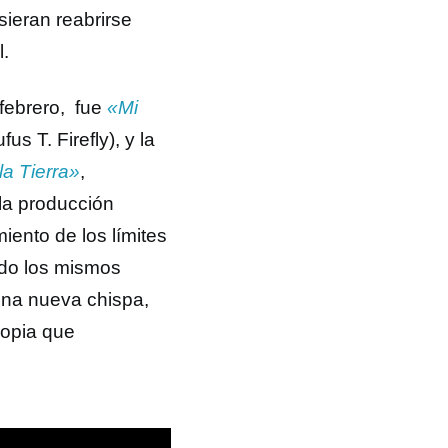
isieran reabrirse
l.
febrero, fue
«Mi
fus T. Firefly), y la
la Tierra»
,
la producción
ento de los límites
ndo los mismos
una nueva chispa,
ropia que