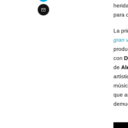
herida
para 
La pr
gran v
produ
con
D
de
Al
artís
músic
que a
demue