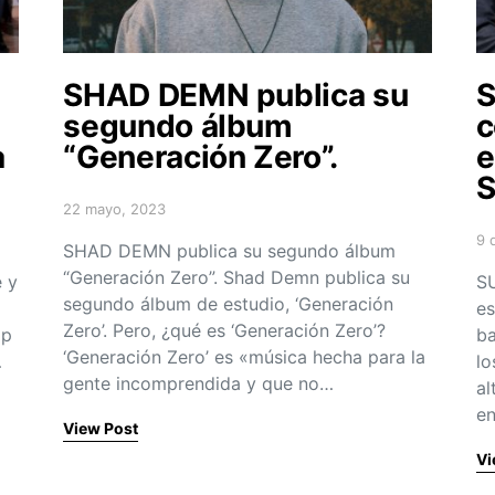
SHAD DEMN publica su
S
segundo álbum
c
a
“Generación Zero”.
e
S
22 mayo, 2023
Posted on
9 
SHAD DEMN publica su segundo álbum
Po
“Generación Zero”. Shad Demn publica su
 y
S
segundo álbum de estudio, ‘Generación
es
Zero’. Pero, ¿qué es ‘Generación Zero’?
ip
ba
‘Generación Zero’ es «música hecha para la
…
lo
gente incomprendida y que no…
al
e
View Post
Vi