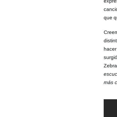
expre
canci
que q
Creem
distin
hacer
surgi
Zebra
escuc
más c