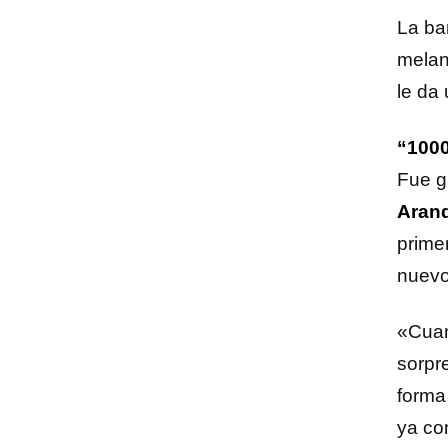
La ba
melan
le da 
“1000
Fue g
Arand
prime
nuevo
«Cuan
sorpr
forma
ya co