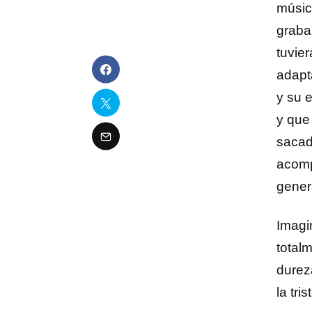
música
graba
tuvie
adapt
y su 
y que
sacad
acomp
gener
Imagi
total
dureza
la tri