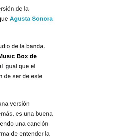
rsión de la
 que
Agusta Sonora
udio de la banda.
usic Box de
l igual que el
n de ser de este
una versión
demás, es una buena
 oyendo una canción
rma de entender la