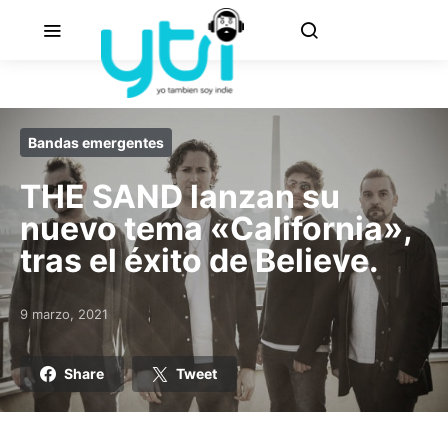
Bandas emergentes
THE SAND lanzan su
nuevo tema «California»,
tras el éxito de Believe.
9 marzo, 2021
Posted on
Share
Tweet