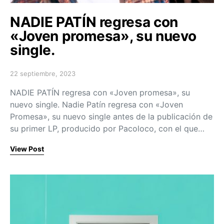
NADIE PATÍN regresa con
«Joven promesa», su nuevo
single.
22 septiembre, 2023
Posted on
NADIE PATÍN regresa con «Joven promesa», su
nuevo single. Nadie Patín regresa con «Joven
Promesa», su nuevo single antes de la publicación de
su primer LP, producido por Pacoloco, con el que…
View Post