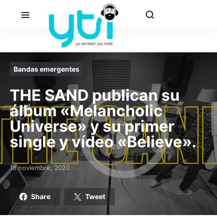
Bandas emergentes
THE SAND publican su
álbum «Melancholic
Universe» y su primer
single y vídeo «Believe».
18 noviembre, 2020
Posted on
Share
Tweet