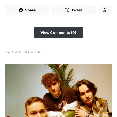
Share
Tweet
View Comments (0)
YOU MAY ALSO LIKE