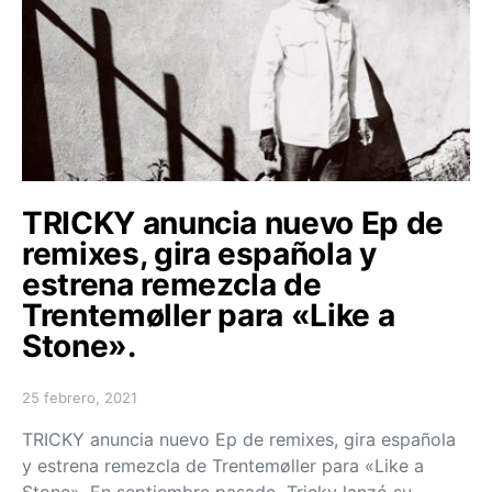
TRICKY anuncia nuevo Ep de
remixes, gira española y
estrena remezcla de
Trentemøller para «Like a
Stone».
25 febrero, 2021
Posted on
TRICKY anuncia nuevo Ep de remixes, gira española
y estrena remezcla de Trentemøller para «Like a
Stone». En septiembre pasado, Tricky lanzó su