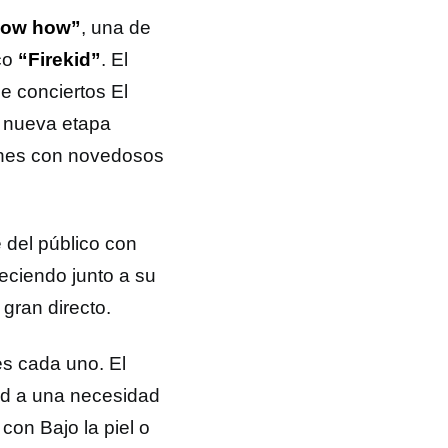
know how”
, una de
co
“Firekid”
. El
e conciertos El
a nueva etapa
iones con novedosos
 del público con
eciendo junto a su
gran directo.
s cada uno. El
ad a una necesidad
 con Bajo la piel o