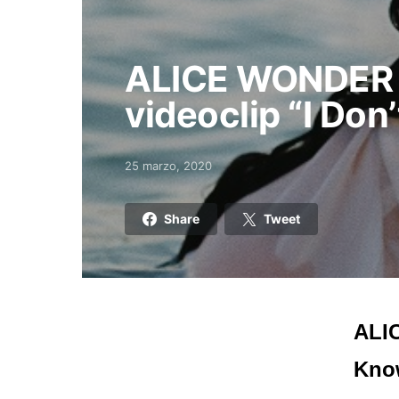
ALICE WONDER p
videoclip “I Do
25 marzo, 2020
Posted on
Share
Tweet
ALIC
Kno