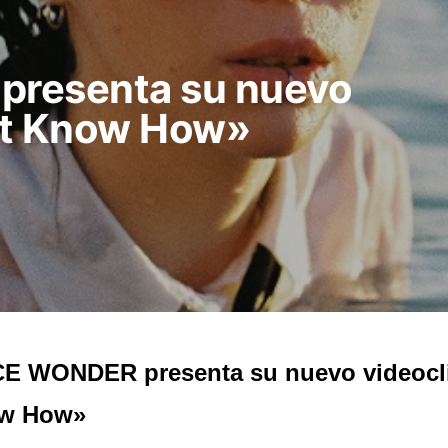
resenta su nuevo
n’t Know How»
E WONDER presenta su nuevo videocli
w How»