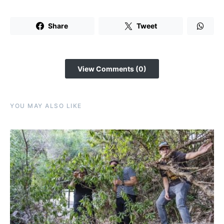
Share
Tweet
View Comments (0)
YOU MAY ALSO LIKE