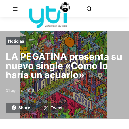
Noticias
LA PEGATINA presenta su
nuevo single «Como lo
haría un acuario»
31 agosto, 2019
Posted on
Share
Tweet