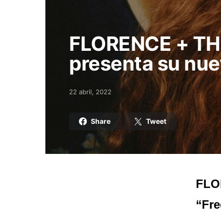
FLORENCE + T
presenta su nuev
22 abril, 2022
Posted on
Share
Tweet
FLO
“Fre