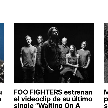
u
FOO FIGHTERS estrenan
s
el videoclip de su último
p
single “Waiting On A
s