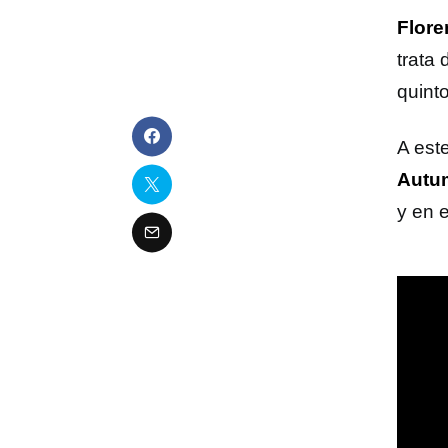
Flore
trata
quinto
A est
Autu
y en 