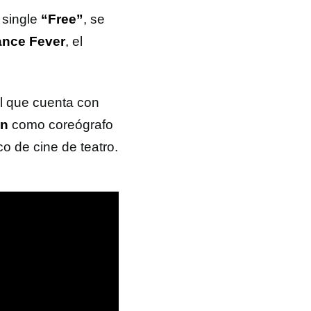
 single
“Free”
, se
nce Fever
, el
l que cuenta con
on
como coreógrafo
co de cine de teatro.