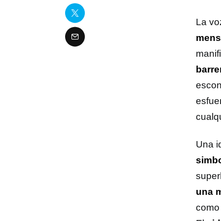
La vo
mensa
manif
barre
escon
esfue
cualqu
Una i
simbo
super
una m
como e