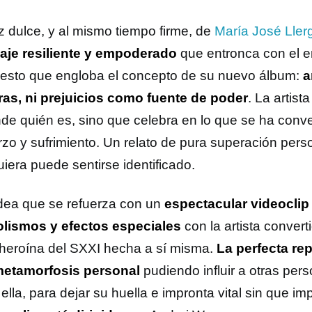
z dulce, y al mismo tiempo firme, de
María José Lle
je resiliente y empoderado
que entronca con el e
iesto que engloba el concepto de su nuevo álbum:
a
ras, ni prejuicios como fuente de poder
. La artist
de quién es, sino que celebra en lo que se ha conve
rzo y sufrimiento. Un relato de pura superación pers
iera puede sentirse identificado.
dea que se refuerza con un
espectacular videoclip
lismos y efectos especiales
con la artista conver
heroína del SXXI hecha a sí misma.
La perfecta re
etamorfosis personal
pudiendo influir a otras per
lla, para dejar su huella e impronta vital sin que imp