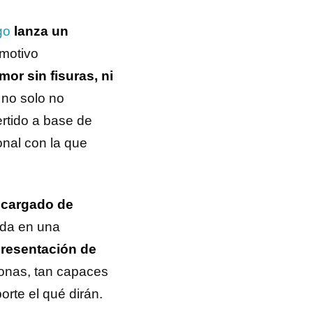
rgo
lanza un
motivo
mor sin fisuras, ni
a no solo no
rtido a base de
onal con la que
 cargado de
tida en una
presentación de
sonas, tan capaces
orte el qué dirán.