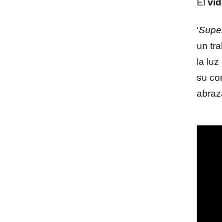
El
vid
‘
Supe
un tr
la luz
su co
abraz