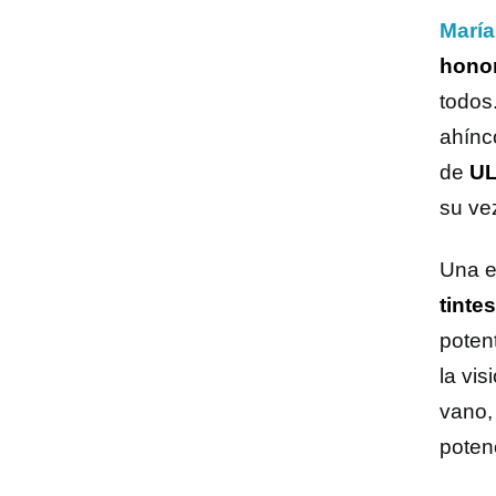
María
hono
todos
ahínc
de
UL
su ve
Una e
tinte
poten
la vi
vano,
potenc