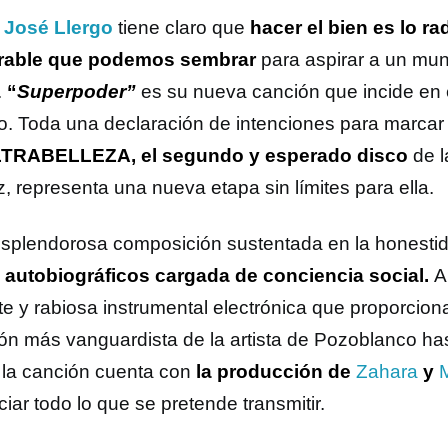
 José Llergo
tiene claro que
hacer el bien es lo ra
rable que podemos sembrar
para aspirar a un mu
.
“
Superpoder”
es su nueva canción que incide en
o. Toda una declaración de intenciones para marcar 
TRABELLEZA, el segundo y esperado disco
de l
z, representa una nueva etapa sin límites para ella.
splendorosa composición sustentada en la honesti
s autobiográficos cargada de conciencia social.
A
te y rabiosa instrumental electrónica que proporcion
sión más vanguardista de la artista de Pozoblanco ha
 la canción cuenta con
la producción de
Zahara
y
iar todo lo que se pretende transmitir.