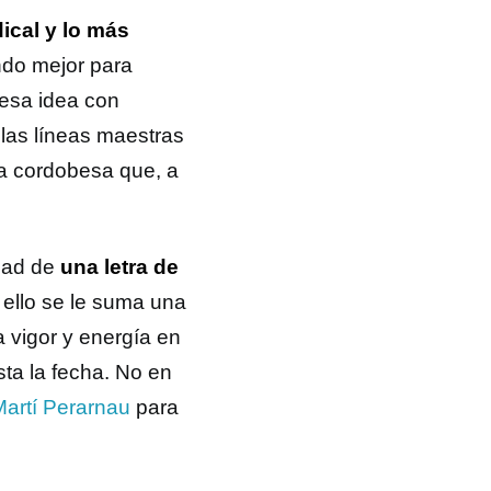
dical y lo más
ndo mejor para
 esa idea con
las líneas maestras
a cordobesa que, a
dad de
una letra de
 ello se le suma una
a vigor y energía en
sta la fecha. No en
Martí Perarnau
para