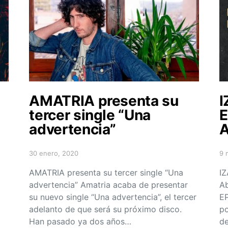
AMATRIA presenta su
I
tercer single “Una
E
advertencia”
A
30 enero, 2020
9 
Posted on
Po
AMATRIA presenta su tercer single “Una
IZ
advertencia” Amatria acaba de presentar
Ab
su nuevo single “Una advertencia”, el tercer
EP
adelanto de que será su próximo disco.
po
Han pasado ya dos años…
de