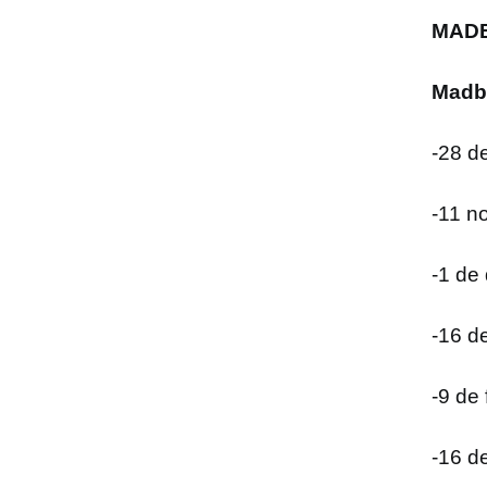
MADB
Madb
-28 de
-11 n
-1 de
-16 d
-9 de 
-16 de