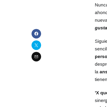
Nunca
ahond
nuev
gusta
Sigui
sencil
perso
despr
la
an
tiene
’X qu
siner