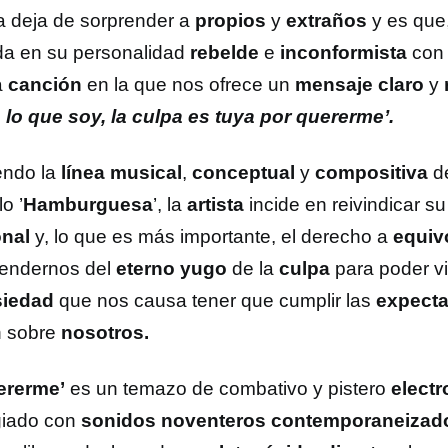
 deja de sorprender a
propios
y
extraños
y es que
a en su personalidad
rebelde
e
inconformista
con 
a
canción
en la que nos ofrece un
mensaje claro
y
 lo que soy, la culpa es tuya por quererme’.
endo la
línea musical
,
conceptual
y
compositiva
de
lo ’
Hamburguesa
’, la
artista
incide en reivindicar s
nal
y, lo que es más importante, el derecho a
equiv
endernos del
eterno yugo
de la
culpa
para poder vi
siedad
que nos causa tener que cumplir las
expecta
n sobre
nosotros.
ererme’
es un temazo de combativo y pistero
electr
giado con
sonidos noventeros contemporaneizad