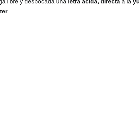
ga libre y desbocada una
letra ácida, directa
a la
yu
ter
.