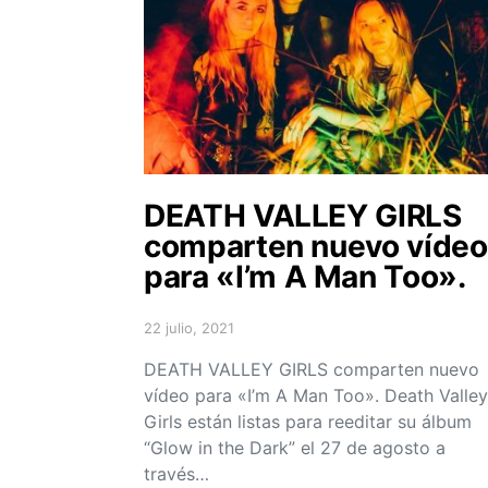
DEATH VALLEY GIRLS
comparten nuevo vídeo
para «I’m A Man Too».
22 julio, 2021
Posted on
DEATH VALLEY GIRLS comparten nuevo
vídeo para «I’m A Man Too». Death Valley
Girls están listas para reeditar su álbum
“Glow in the Dark” el 27 de agosto a
través…