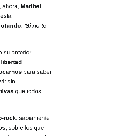
, ahora,
Madbel
,
esta
rotundo
:
’Si no te
 su anterior
u
libertad
ocarnos
para saber
vir sin
tivas
que todos
o-rock,
sabiamente
os,
sobre los que