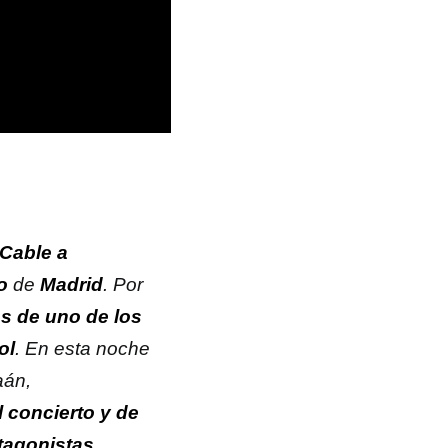
Cable a
o
de
Madrid
. Por
ás de uno de los
ol
. En esta noche
aán,
l concierto y de
tagonistas