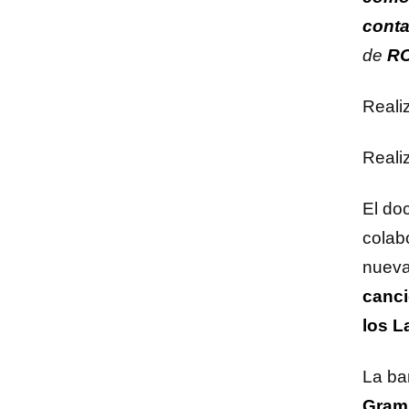
conta
de
R
Reali
Realiz
El do
colab
nueva
canci
los L
La ba
Gram