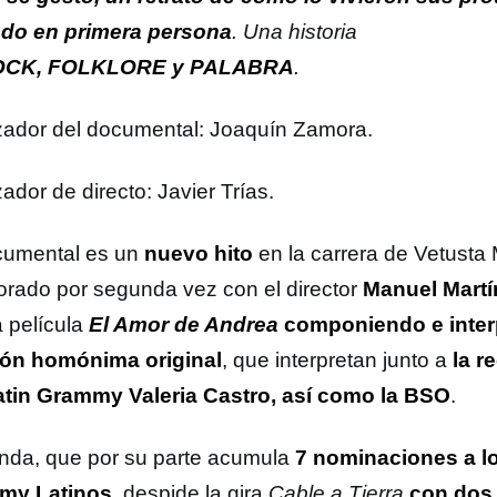
do en primera persona
. Una historia
OCK, FOLKLORE
y
PALABRA
.
zador del documental: Joaquín Zamora.
ador de directo: Javier Trías.
cumental es un
nuevo hito
en la carrera de Vetusta
orado por segunda vez con el director
Manuel Mart
 película
El Amor de Andrea
componiendo e inter
ón homónima original
, que interpretan junto a
la r
atin Grammy Valeria Castro,
así como la BSO
.
nda, que por su parte acumula
7 nominaciones a l
my Latinos
, despide la gira
Cable a Tierra
con dos 