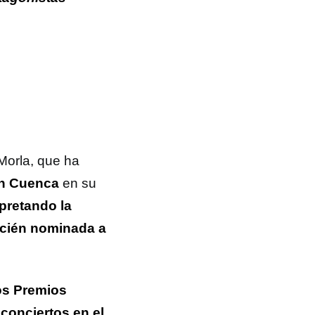
 Morla, que ha
ín Cuenca
en su
pretando la
ecién nominada a
os Premios
conciertos en el