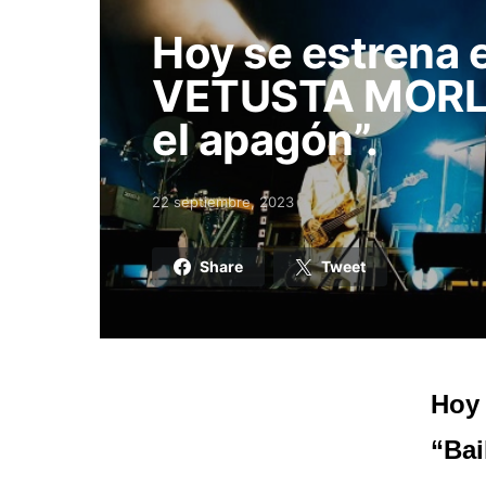
Hoy se estrena 
VETUSTA MORLA,
el apagón”.
22 septiembre, 2023
Posted on
Share
Tweet
Hoy
“Bai