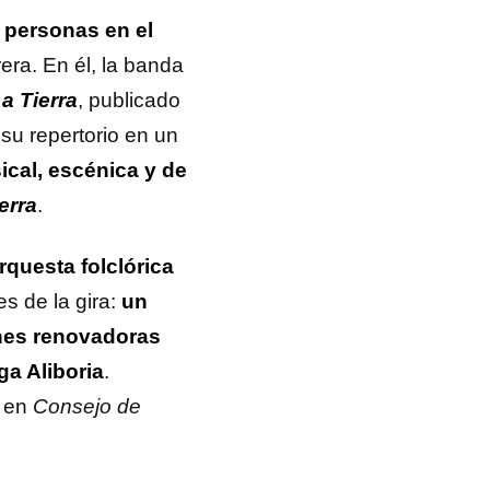
 personas en el
rera. En él, la banda
a Tierra
, publicado
su repertorio en un
cal, escénica y de
erra
.
rquesta folclórica
s de la gira:
un
ones renovadoras
ga Aliboria
.
a en
Consejo de