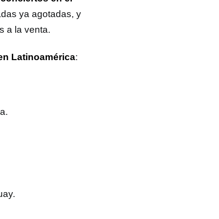
radas ya agotadas, y
 a la venta.
en Latinoamérica
:
a.
uay.