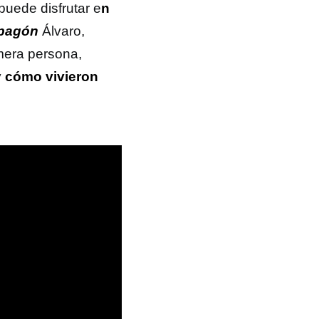
uede disfrutar e
n
Apagón
Álvaro,
mera persona,
y
cómo vivieron