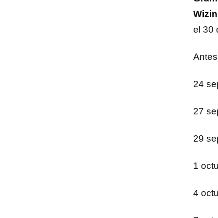
Wizin
el 30
Antes
24 sep
27 se
29 se
1 oct
4 oct