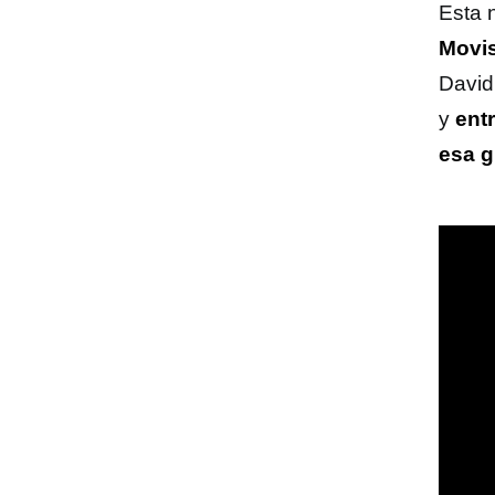
Esta 
Movis
David
y
ent
esa 