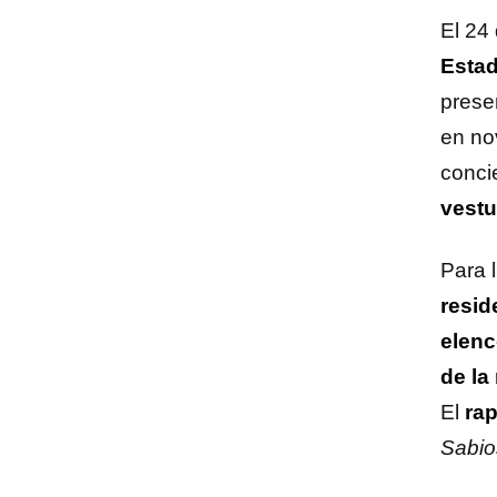
El 24
Estad
prese
en no
conci
vestu
Para 
resid
elenc
de la
El
ra
Sabio