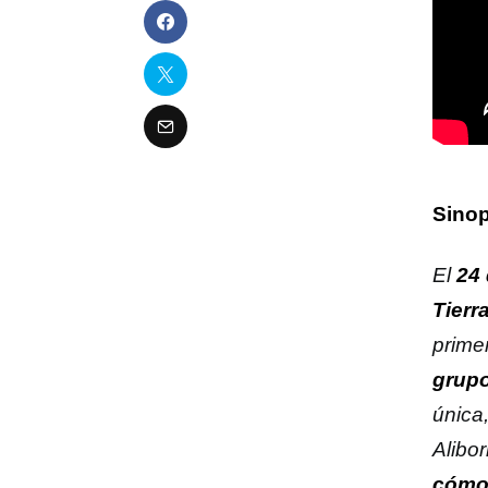
Sinop
El
24 
Tierr
prime
grupo
única
Alibo
cómo 