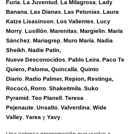
Furia
,
La Juventud
,
La Milagrosa
,
Lady
Banana
,
Las Dianas
,
Las Petunias
,
Laura
Katze
Lisasinson
,
Los Valientes
,
Lucy
Morry
,
Lusillón
,
Marenitas
,
Margielin
,
María
Sánchez
,
Mariagrep
,
Muro María
,
Nadia
Sheikh
,
Nadie Patín,
Nueve
Desconocidos
,
Pablo Leira
,
Paco Te
Quiero, Paloma,
Quincalla
,
Quinto
Diario
,
Radio Palmer, Repion, Restinga,
Rococó,
Rorro
,
Shakeitmila
,
Suko
Pyramid
,
Teo Planell
,
Teresa
Pejenaute
,
Unsalto
,
Valverdina
,
Wide
Valley
,
Yarea
y
Yavy
.
Una extensa programación que vuelve a