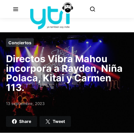
Conciertos
Directos Vibra Mahou
incorpora a Rayden, Niña
Polaca, Kitai y Carmen
113.
13 septiembre, 2023
Posted on
Share
Tweet