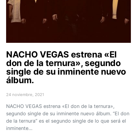
NACHO VEGAS estrena «El
don de la ternura», segundo
single de su inminente nuevo
álbum.
24 noviembre, 2021
Posted on
NACHO VEGAS estrena «El don de la ternura»,
segundo single de su inminente nuevo álbum. “El don
de la ternura” es el segundo single de lo que será el
inminente…