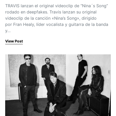
TRAVIS lanzan el original videoclip de “Nina´s Song”
rodado en deepfakes. Travis lanzan su original
videoclip de la canción «Nina’s Song», dirigido
por Fran Healy, líder vocalista y guitarra de la banda
y…
View Post