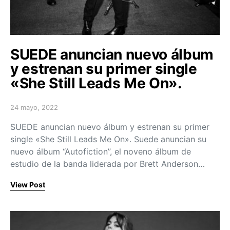
SUEDE anuncian nuevo álbum
y estrenan su primer single
«She Still Leads Me On».
24 mayo, 2022
Posted on
SUEDE anuncian nuevo álbum y estrenan su primer
single «She Still Leads Me On». Suede anuncian su
nuevo álbum “Autofiction”, el noveno álbum de
estudio de la banda liderada por Brett Anderson…
View Post