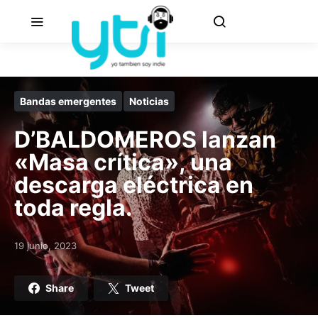
Bandas emergentes
Noticias
D’BALDOMEROS lanzan
«Masa crítica», una
descarga eléctrica en
toda regla.
19 junio, 2023
Posted on
Share
Tweet