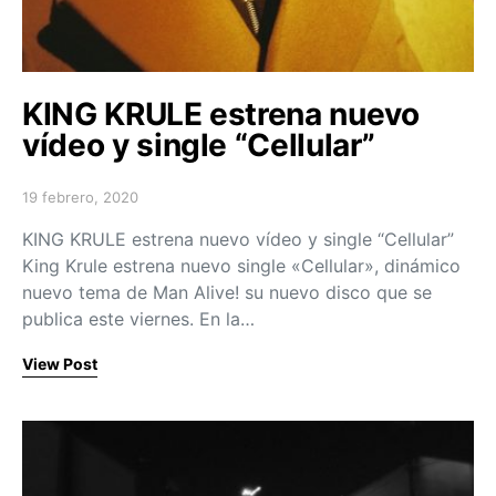
KING KRULE estrena nuevo
vídeo y single “Cellular”
19 febrero, 2020
Posted on
KING KRULE estrena nuevo vídeo y single “Cellular”
King Krule estrena nuevo single «Cellular», dinámico
nuevo tema de Man Alive! su nuevo disco que se
publica este viernes. En la…
View Post