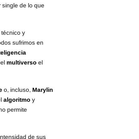
r single de lo que
 técnico y
odos sufrimos en
teligencia
 el
multiverso
el
e
o, incluso,
Marylin
l
algoritmo
y
no permite
 intensidad de sus