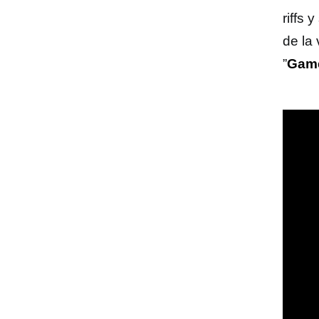
riffs 
de la
”
Game