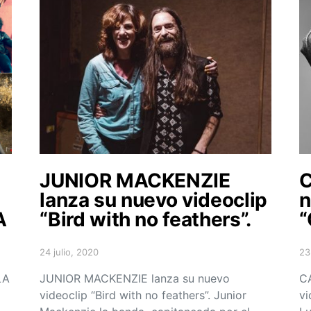
JUNIOR MACKENZIE
C
lanza su nuevo videoclip
n
A
“Bird with no feathers”.
“
24 julio, 2020
23
Posted on
Po
LA
JUNIOR MACKENZIE lanza su nuevo
CA
videoclip “Bird with no feathers”. Junior
vi