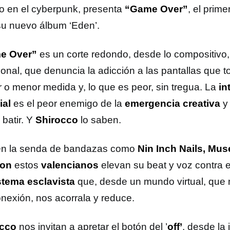
o en el cyberpunk, presenta
“Game Over”
, el prime
su nuevo álbum ‘Eden’.
e Over”
es un corte redondo, desde lo compositivo,
onal, que denuncia la adicción a las pantallas que t
 o menor medida y, lo que es peor, sin tregua. La
in
ial
es el peor enemigo de la
emergencia creativa
y
a batir. Y
Shirocco
lo saben.
n la senda de bandazas como
Nin Inch Nails, Mus
on
estos
valencianos
elevan su beat y voz contra e
stema esclavista
que, desde un mundo virtual, que 
nexión, nos acorrala y reduce.
occo
nos invitan a apretar el botón del ’
off’
, desde la