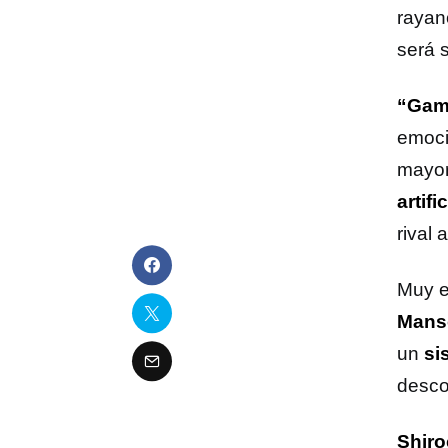
rayan
será 
“Gam
emoci
mayor
artific
rival 
Muy e
Mans
un
si
desco
Shir