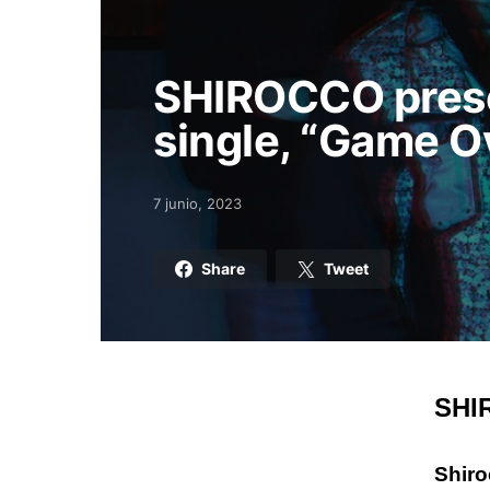
SHIROCCO prese
single, “Game Ov
7 junio, 2023
Posted on
Share
Tweet
SHIR
Shir