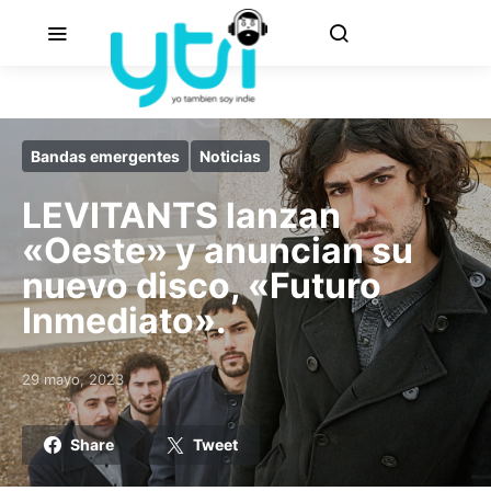
Bandas emergentes
Noticias
LEVITANTS lanzan
«Oeste» y anuncian su
nuevo disco, «Futuro
Inmediato».
29 mayo, 2023
Posted on
Share
Tweet