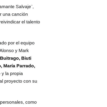
amante Salvaje¨,
or una canción
eivindicar el talento
do por el equipo
Alonso y Mark
Buitrago, Biuti
, María Parrado,
e
y la propia
al proyecto con su
o personales, como