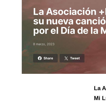
La Asociación 
su nueva canció
por el Día de la 
8 marzo, 2023
Posted on
Share
Tweet
La A
Mi L