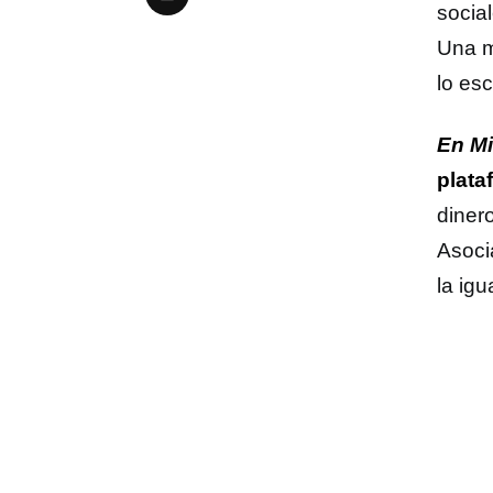
socia
Una m
lo es
En Mi
plata
diner
Asoci
la ig