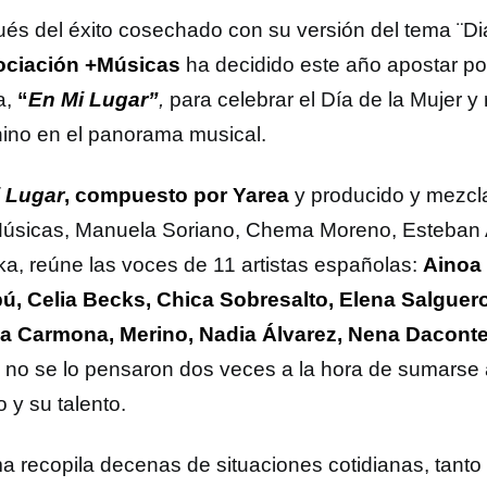
és del éxito cosechado con su versión del tema ¨Di
ociación +Músicas
ha decidido este año apostar p
a,
“
En Mi Lugar”
,
para celebrar el Día de la Mujer y r
ino en el panorama musical.
 Lugar
, compuesto por Yarea
y producido y mezcla
úsicas, Manuela Soriano, Chema Moreno, Esteban 
ka, reúne las voces de 11 artistas españolas:
Ainoa 
, Celia Becks, Chica Sobresalto, Elena Salguero
a Carmona, Merino, Nadia Álvarez, Nena Dacont
 no se lo pensaron dos veces a la hora de sumarse 
 y su talento.
ma recopila decenas de situaciones cotidianas, tant