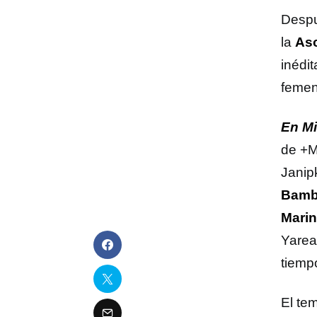
Despu
la
As
inédit
femen
En Mi
de +M
Janip
Bambú
Marin
Yarea
tiempo
El te