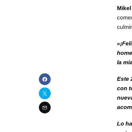
Mikel 
comen
culmi
«¡Fel
homen
la mía
Este 
con t
nueva
acomp
Lo ha