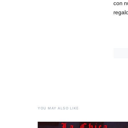
con n
regal
YOU MAY ALSO LIKE