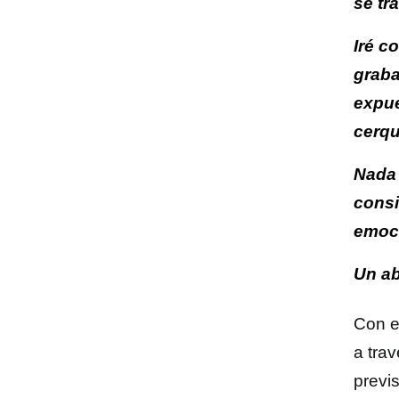
se tr
Iré c
graba
expue
cerqu
Nada 
consi
emoci
Un ab
Con e
a tra
previ