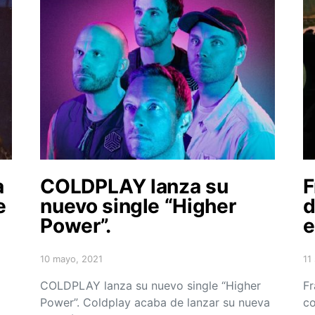
a
COLDPLAY lanza su
F
e
nuevo single “Higher
d
Power”.
e
10 mayo, 2021
11
Posted on
Po
COLDPLAY lanza su nuevo single “Higher
Fr
Power”. Coldplay acaba de lanzar su nueva
co