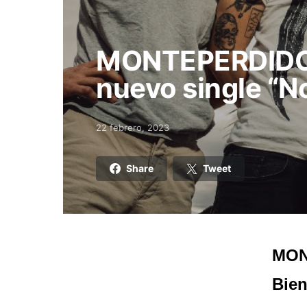
MONTEPERDIDO 
nuevo single “No
22 febrero, 2023
Posted on
Share
Tweet
MON
Bien