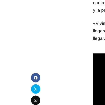
canta 
y la p
«Vivi
llega
llega