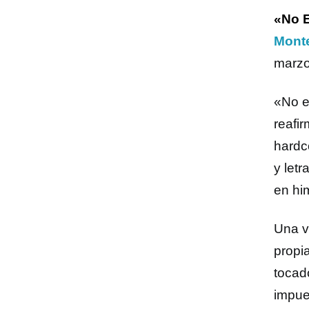
«No E
Mont
marzo
«No e
reafi
hardc
y letr
en hi
Una 
propi
tocad
impue