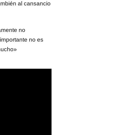
 también al cansancio
ramente no
importante no es
 mucho»