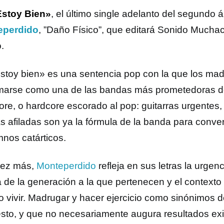
stoy Bien»
, el último single adelanto del segundo 
eperdido
, ”Daño Físico”, que editará Sonido Mucha
.
stoy bien» es una sentencia pop con la que los mad
rmarse como una de las bandas más prometedoras d
ore, o hardcore escorado al pop: guitarras urgentes,
as afiladas son ya la fórmula de la banda para conve
mnos catárticos.
vez más,
Monteperdido
refleja en sus letras la urgen
a de la generación a la que pertenecen y el contexto 
o vivir. Madrugar y hacer ejercicio como sinónimos de
sto, y que no necesariamente augura resultados exi