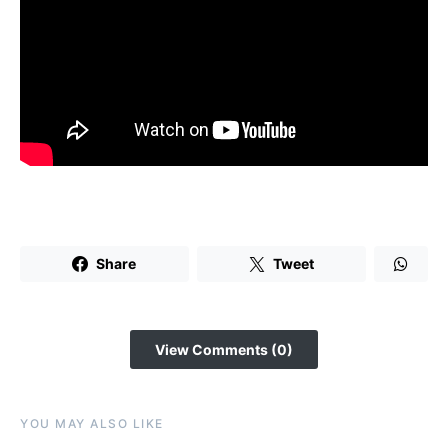
Share
Tweet
View Comments (0)
YOU MAY ALSO LIKE