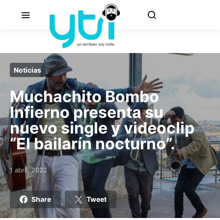
Noticias
Muchachito Bombo
Infierno presenta su
nuevo single y videoclip
“El bailarín nocturno”.
1 abril, 2022
Posted on
Share
Tweet