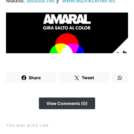
Madrid:
lasttour.net
y
www.wizinkcenter.es
Share
Tweet
View Comments (0)
YOU MAY ALSO LIKE