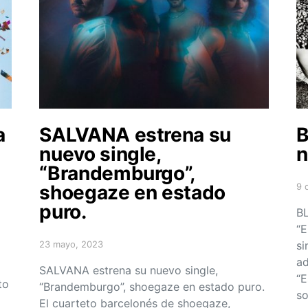
a
SALVANA estrena su
B
nuevo single,
n
“Brandemburgo”,
shoegaze en estado
9 
Po
puro.
BL
“E
23 mayo, 2023
si
Posted on
ad
SALVANA estrena su nuevo single,
“E
to
“Brandemburgo”, shoegaze en estado puro.
s
El cuarteto barcelonés de shoegaze,