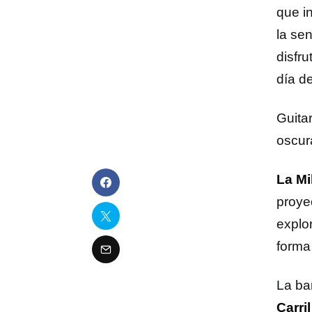
que i
la sen
disfr
día d
Guita
oscur
La Mi
proye
explo
forma
La ba
Carril