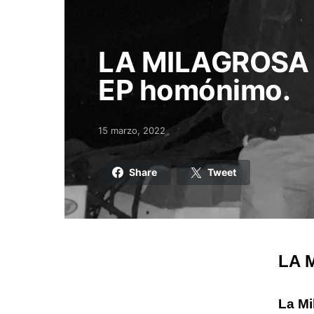
LA MILAGROSA p
EP homónimo.
15 marzo, 2022
Posted on
Share
Tweet
LA 
La Mi