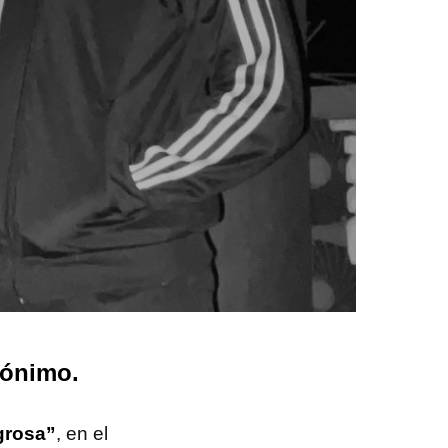
mónimo.
grosa”
, en el