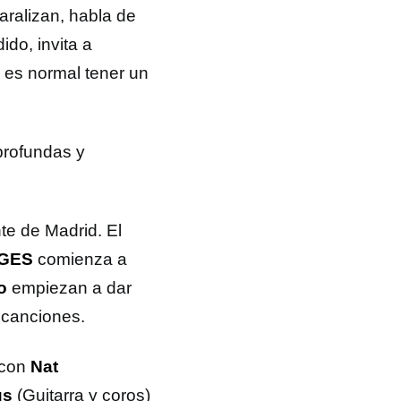
aralizan, habla de
ido, invita a
 es normal tener un
profundas y
e de Madrid. El
 GES
comienza a
o
empiezan a dar
5 canciones.
 con
Nat
us
(Guitarra y coros)