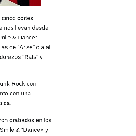
cinco cortes
e nos llevan desde
Smile & Dance”
as de “Arise” o a al
ldorazos “Rats” y
Punk-Rock con
ente con una
rica.
ron grabados en los
“Smile & “Dance» y