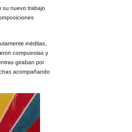
n su nuevo trabajo
composiciones
lutamente inéditas,
ueron compuestas y
entras giraban por
 fechas acompañando