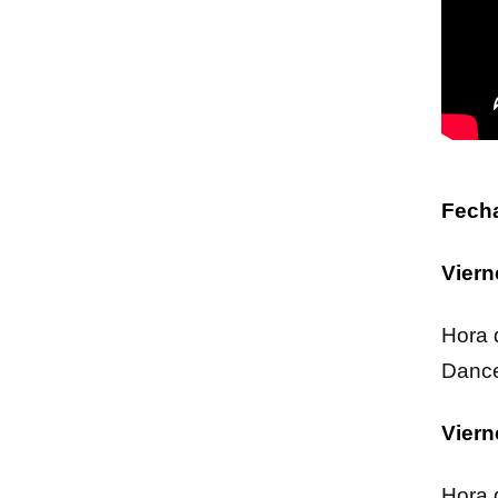
Fecha
Viern
Hora 
Danc
Viern
Hora 