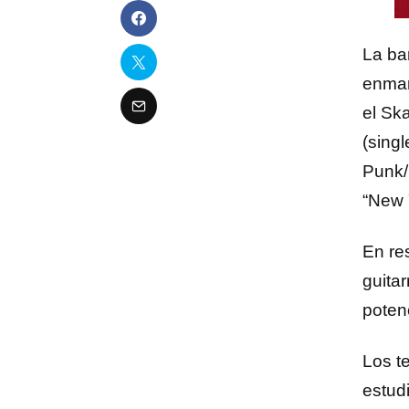
La ba
enmar
el Sk
(singl
Punk/
“New 
En re
guita
poten
Los t
estud