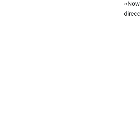
«Now 
direc