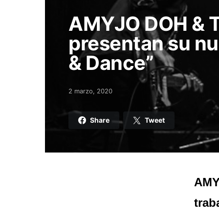
AMYJO DOH & 
presentan su nu
& Dance”
2 marzo, 2020
Posted on
Share
Tweet
AMY
trab