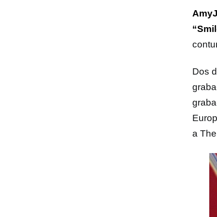
AmyJ
“Smi
contu
Dos d
graba
graba
Europ
a The 