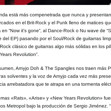
nda está más compenetrada que nunca y presentan 
cados en el Brit-Rock y el Punk lleno de matices qu
a en “Now it’s gone”, al Dance-Rock o Nu wave de “
e del EP) pasando por el Soul/Rock de guitarras limpi
Rock clásico de guitarras algo más sólidas en los pi
Years Revolution”.
sumen, Amyjo Doh & The Spangles nos traen más 
rras solventes y la voz de Amyjo cada vez más pres
cia arrebatadora que te atrapa en una tormenta eléct
emas «Rats», «Arise» y «New Years Revolution» fue
ios Metropol bajo la producción de Sergio Jiménez. 