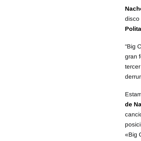
Nach
disco
Polit
“Big 
gran 
terce
derru
Estam
de N
canci
posic
«Big 