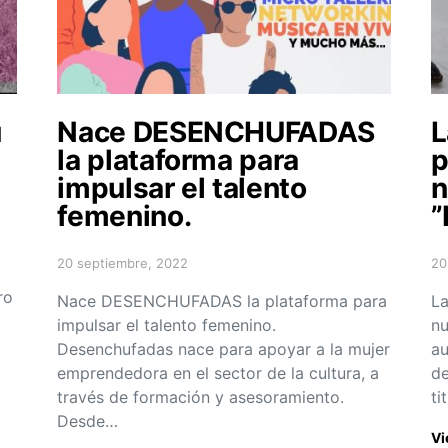
u
Nace DESENCHUFADAS
L
la plataforma para
p
impulsar el talento
n
femenino.
”
20 septiembre, 2022
20
Posted on
Po
ro
Nace DESENCHUFADAS la plataforma para
La
impulsar el talento femenino.
nu
Desenchufadas nace para apoyar a la mujer
au
emprendedora en el sector de la cultura, a
de
través de formación y asesoramiento.
ti
Desde…
Vi