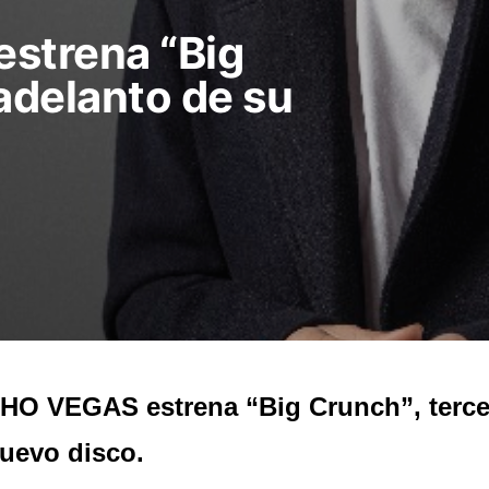
strena “Big
adelanto de su
O VEGAS estrena “Big Crunch”, terce
uevo disco.