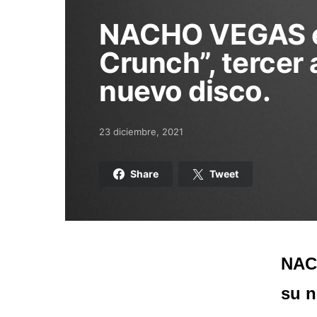
NACHO VEGAS e
Crunch”, tercer 
nuevo disco.
23 diciembre, 2021
Posted on
Share
Tweet
NACH
su n