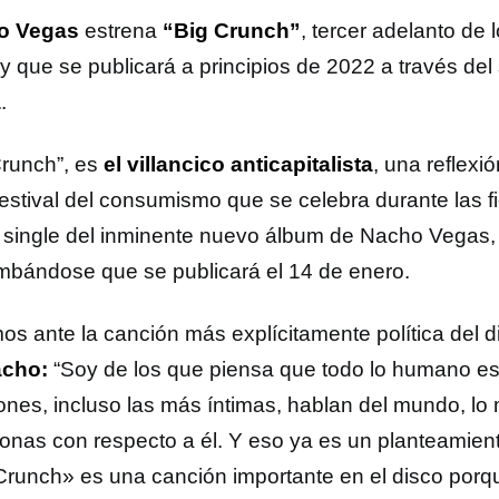
o Vegas
estrena
“Big Crunch”
, tercer adelanto de
 y que se publicará a principios de 2022 a través del
a
.
Crunch”, es
el villancico anticapitalista
, una reflexió
festival del consumismo que se celebra durante las f
r single del inminente nuevo álbum de Nacho Vegas
mbándose que se publicará el 14 de enero.
os ante la canción más explícitamente política del d
acho:
“Soy de los que piensa que todo lo humano es 
ones, incluso las más íntimas, hablan del mundo, lo m
ionas con respecto a él. Y eso ya es un planteamient
Crunch» es una canción importante en el disco porqu