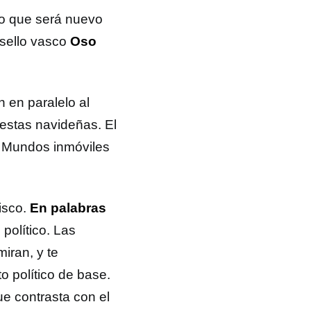
 lo que será nuevo
 sello vasco
Oso
n en paralelo al
iestas navideñas. El
, Mundos inmóviles
isco.
En palabras
político. Las
iran, y te
o político de base.
e contrasta con el