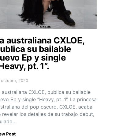
a australiana CXLOE,
ublica su bailable
uevo Ep y single
Heavy, pt. 1”.
 octubre, 2020
sted on
 australiana CXLOE, publica su bailable
evo Ep y single ”Heavy, pt. 1”. La princesa
straliana del pop oscuro, CXLOE, acaba
 revelar los detalles de su trabajo debut,
tulado…
ew Post