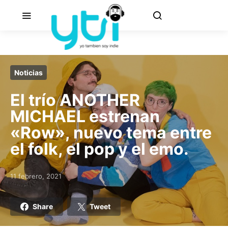
Noticias
El trío ANOTHER
MICHAEL estrenan
«Row», nuevo tema entre
el folk, el pop y el emo.
11 febrero, 2021
Posted on
Share
Tweet