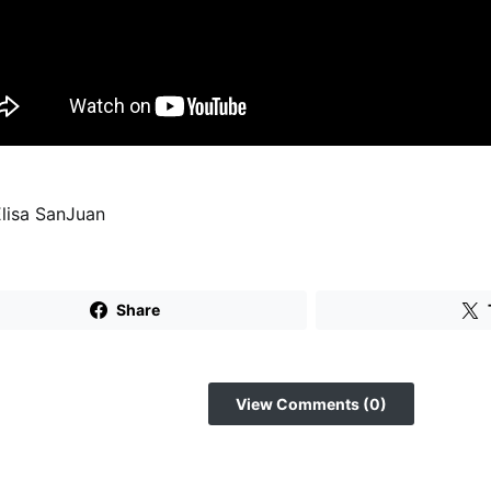
Elisa SanJuan
Share
View Comments (0)