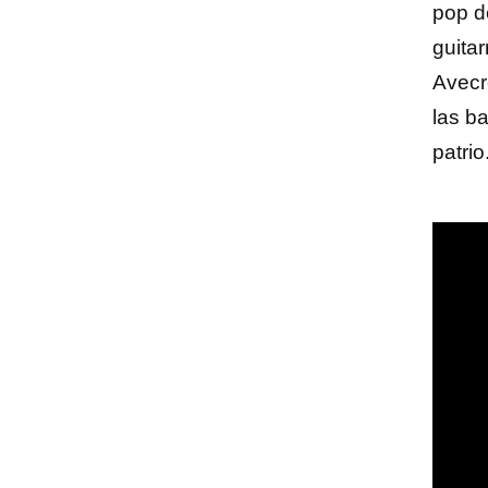
pop d
guita
Avecr
las b
patri