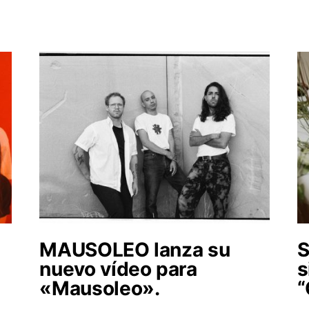
MAUSOLEO lanza su
S
nuevo vídeo para
s
«Mausoleo».
“