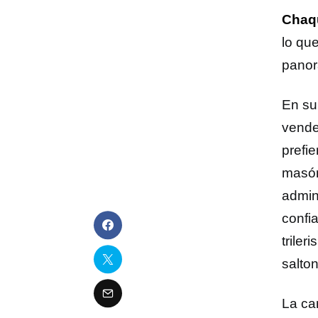
Chaq
lo qu
panor
En su 
vended
prefie
masón
admin
confi
trile
salton
La can