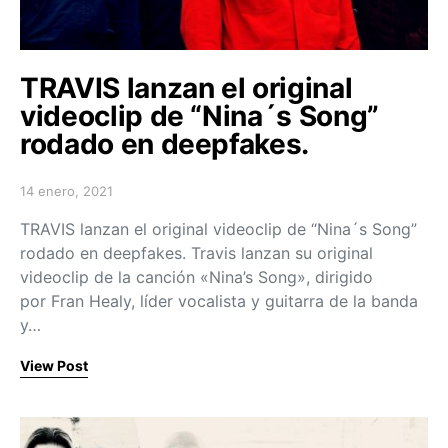
TRAVIS lanzan el original
videoclip de “Nina´s Song”
rodado en deepfakes.
14 enero, 2021
Posted on
TRAVIS lanzan el original videoclip de “Nina´s Song”
rodado en deepfakes. Travis lanzan su original
videoclip de la canción «Nina’s Song», dirigido
por Fran Healy, líder vocalista y guitarra de la banda
y…
View Post