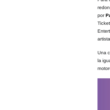
redo
por
P
Ticke
Enter
artist
Una c
la ig
motor