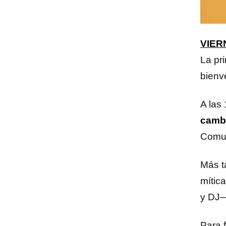
VIER
La pr
bienve
A las
camb
Comun
Más t
mítica
y DJ—
Para f