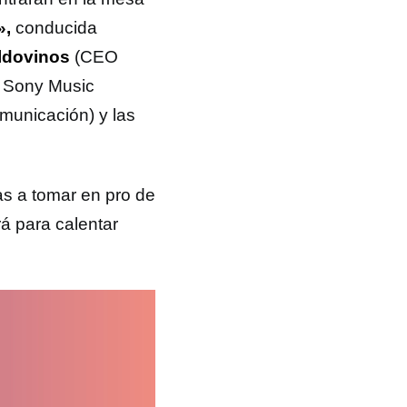
»,
conducida
ldovinos
(CEO
n Sony Music
unicación) y las
as a tomar en pro de
rá para calentar