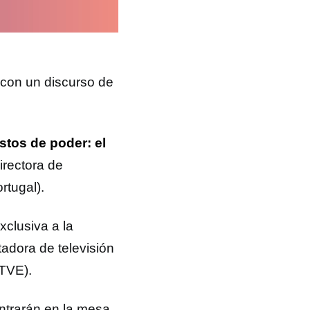
 con un discurso de
tos de poder: el
irectora de
tugal).
xclusiva a la
adora de televisión
TVE).
entrarán en la mesa