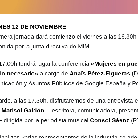
NES 12 DE NOVIEMBRE
imera jornada dará comienzo el viernes a las 16.30h
nida por la junta directiva de MIM.
 17.00h tendrá lugar la conferencia
«Mujeres en pues
io necesario»
a cargo de
Anaïs Pérez-Figueras
(D
icación y Asuntos Públicos de Google España y Por
arde, a las 17.30h, disfrutaremos de una entrevista e
Marisol Galdón
—escritora, comunicadora, present
 dirigida por la periodista musical
Consol Sáenz
(R
inalizar, varias representantes de la industria se ad