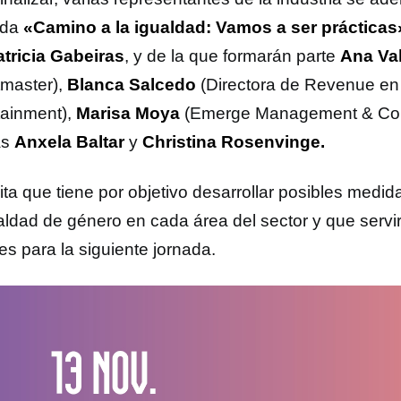
nda
«Camino a la igualdad: Vamos a ser prácticas
atricia Gabeiras
, y de la que formarán parte
Ana Va
tmaster),
Blanca Salcedo
(Directora de Revenue e
tainment),
Marisa Moya
(Emerge Management & Com
as
Anxela Baltar
y
Christina Rosenvinge.
ita que tiene por objetivo desarrollar posibles medid
ualdad de género en cada área del sector y que servi
es para la siguiente jornada.