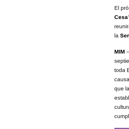
El pr
Cesa
reuni
la
Ser
MIM
septi
toda 
causa
que l
estab
cultur
cumpl