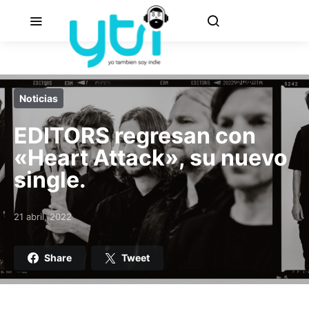
Noticias
EDITORS regresan con
«Heart Attack», su nuevo
single.
21 abril, 2022
Posted on
Share
Tweet