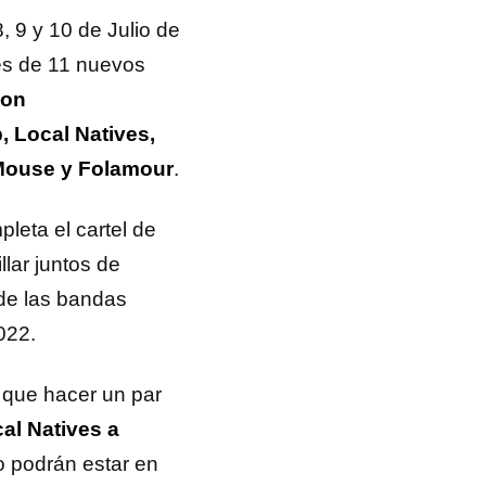
, 9 y 10 de Julio de
nes de 11 nuevos
don
 Local Natives,
 Mouse y Folamour
.
leta el cartel de
llar juntos de
 de las bandas
022.
 que hacer un par
cal Natives a
 podrán estar en