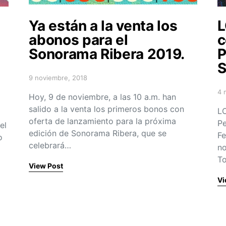
Ya están a la venta los
L
abonos para el
c
Sonorama Ribera 2019.
P
S
9 noviembre, 2018
Posted on
4 
Hoy, 9 de noviembre, a las 10 a.m. han
Po
salido a la venta los primeros bonos con
LO
oferta de lanzamiento para la próxima
Pe
el
edición de Sonorama Ribera, que se
Fe
o
celebrará…
no
To
View Post
Vi