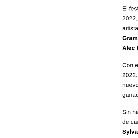
El fes
2022,
artist
Gramm
Alec 
Con e
2022. 
nuevo
gana
Sin h
de ca
Sylv