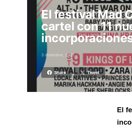
El festival Mad 
cartel con 11 n
incorporaciones
3 diciembre, 2021
Posted on
Share
Tweet
El f
inco