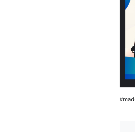
#madc