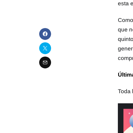
esta e
Como 
que n
quint
gener
compr
Últim
Toda 