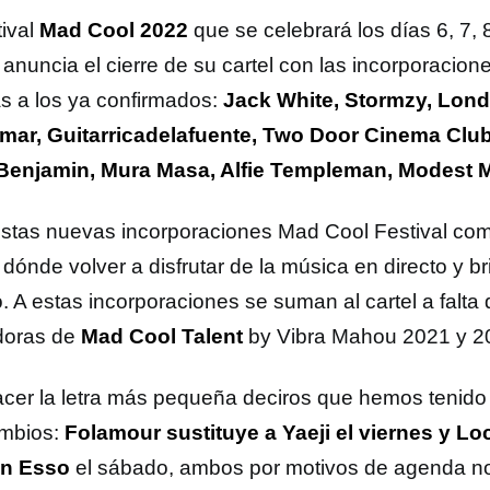
tival
Mad Cool 2022
que se celebrará los días 6, 7, 8
 anuncia el cierre de su cartel con las incorporacio
as a los ya confirmados:
Jack White, Stormzy, Lon
ar, Guitarricadelafuente, Two Door Cinema Club,
Benjamin, Mura Masa, Alfie Templeman, Modest
stas nuevas incorporaciones Mad Cool Festival comp
dónde volver a disfrutar de la música en directo y bri
. A estas incorporaciones se suman al cartel a falta
doras de
Mad Cool Talent
by Vibra Mahou 2021 y 2
acer la letra más pequeña deciros que hemos tenido
mbios:
Folamour sustituye a Yaeji el viernes y Lo
an Esso
el sábado, ambos por motivos de agenda no