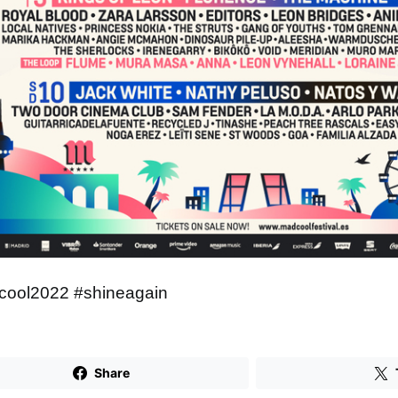
ool2022 #shineagain
Share