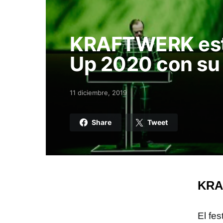
KRAFTWERK est
Up 2020 con su
11 diciembre, 2019
Posted on
Share
Tweet
KRA
El fes