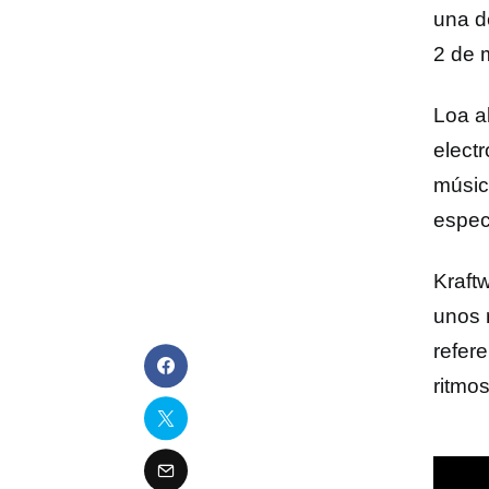
una d
2 de 
Loa a
elect
músic
espect
Kraft
unos 
refer
ritmo