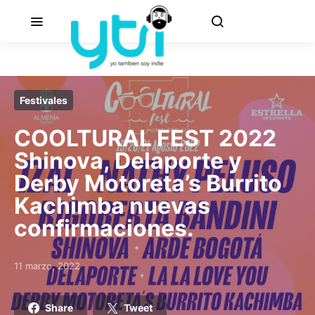
Festivales
COOLTURAL FEST 2022
Shinova, Delaporte y
Derby Motoreta’s Burrito
Kachimba nuevas
confirmaciones.
11 marzo, 2022
Posted on
Share
Tweet