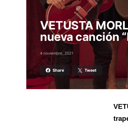
VETUSTA MORLA
nueva canción “
4 noviembre, 2021
Posted on
Share
Tweet
VET
trap