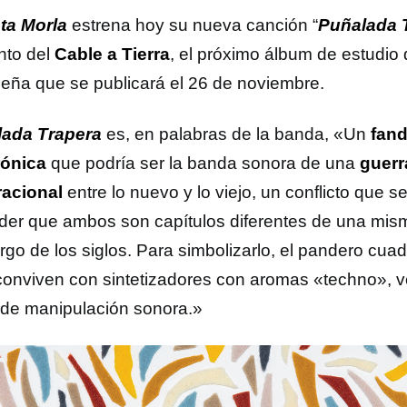
ta Morla
estrena hoy su nueva canción “
Puñalada 
nto del
Cable a Tierra
, el próximo álbum de estudio
leña que se publicará el 26 de noviembre.
ada Trapera
es, en palabras de la banda, «Un
fan
rónica
que podría ser la banda sonora de una
guerr
acional
entre lo nuevo y lo viejo, un conflicto que s
der que ambos son capítulos diferentes de una mism
argo de los siglos. Para simbolizarlo, el pandero cuadr
conviven con sintetizadores con aromas «techno», 
 de manipulación sonora.»