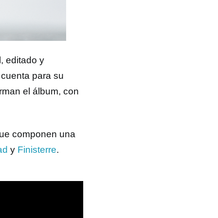
, editado y
 cuenta para su
orman el álbum, con
 que componen una
ad
y
Finisterre
.