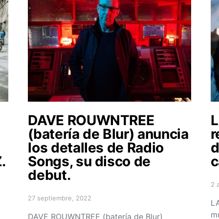
DAVE ROUWNTREE
L
(batería de Blur) anuncia
r
los detalles de Radio
d
.
Songs, su disco de
c
debut.
2 
Po
27 septiembre, 2022
Posted on
LA
mu
DAVE ROUWNTREE (batería de Blur)