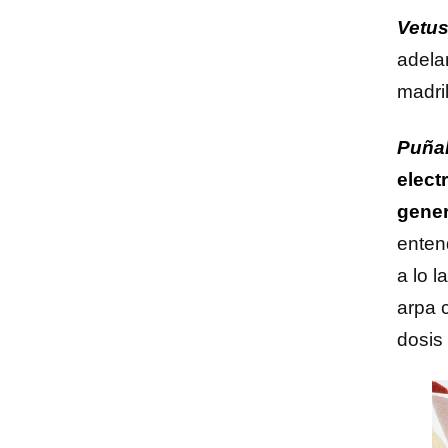
Vetus
adela
madri
Puñal
elect
gener
enten
a lo l
arpa 
dosis