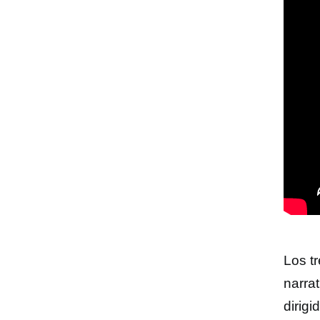
Los tr
narra
dirigi