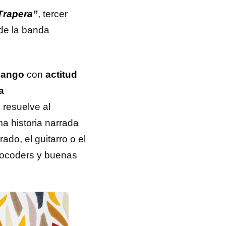
Trapera”
, tercer
 de la banda
dango
con
actitud
a
e resuelve al
a historia narrada
ado, el guitarro o el
vocoders y buenas