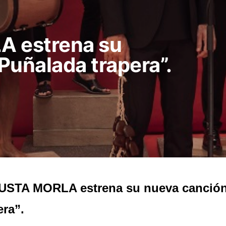
 estrena su
Puñalada trapera”.
USTA MORLA estrena su nueva canción
era”.