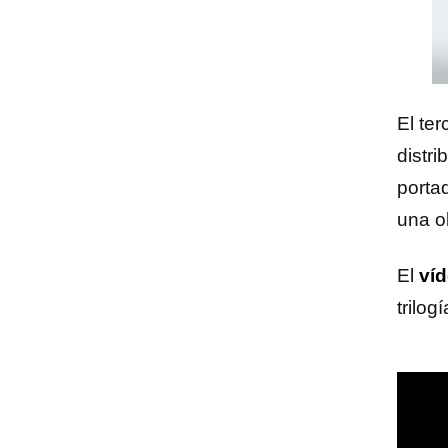
El te
distr
porta
una ob
El
ví
trilog