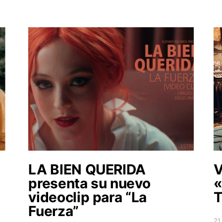
LA BIEN QUERIDA
V
presenta su nuevo
«
videoclip para “La
T
Fuerza”
21