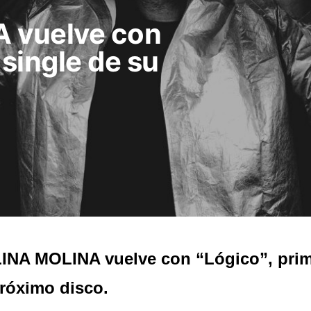
 vuelve con
 single de su
NA MOLINA vuelve con “Lógico”, prim
róximo disco.