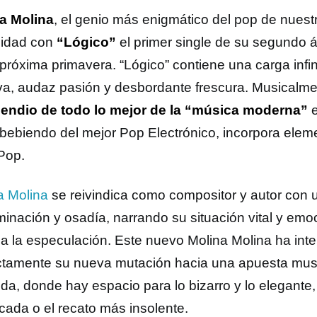
a Molina
, el genio más enigmático del pop de nuestr
lidad con
“Lógico”
el primer single de su segundo á
 próxima primavera. “Lógico” contiene una carga infi
iva, audaz pasión y desbordante frescura. Musicalm
ndio de todo lo mejor de la “música moderna”
e
, bebiendo del mejor Pop Electrónico, incorpora elem
 Pop.
a Molina
se reivindica como compositor y autor con 
inación y osadía, narrando su situación vital y emoc
 a la especulación. Este nuevo Molina Molina ha inte
ctamente su nueva mutación hacia una apuesta musi
pida, donde hay espacio para lo bizarro y lo elegante
icada o el recato más insolente.