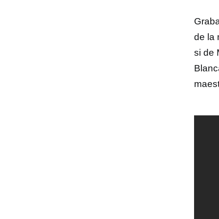
Graba
de la
si de
Blanc
maest