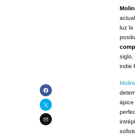
Molin
actua
luz la
posit
compe
siglo
indie
Molin
determ
ápice
perfe
intré
sofist