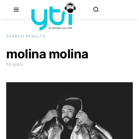
SEARCH RESULTS
molina molina
54 posts