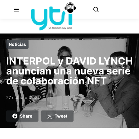
Noticias
INTERPOL y DAVID LYNCH
anuncian una nueva serie
de colaboración NFT
27 octubre, 2021
Posted on
Share
Tweet