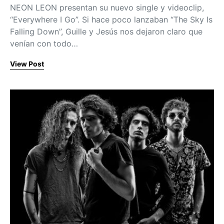
NEON LEON presentan su nuevo single y videoclip,
“Everywhere I Go”. Si hace poco lanzaban “The Sky Is
Falling Down”, Guille y Jesús nos dejaron claro que
venían con todo…
View Post