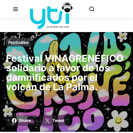
Festivales
Festival VINAGRENÉFICO
solidario a favor de los
damnificados por el
volcán de La Palma.
4 octubre, 2021
Posted on
Share
Tweet