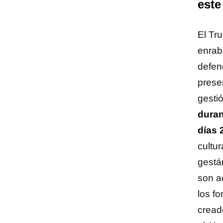
este
El Tr
enrab
defen
prese
gestió
duran
días 
cultu
gestá
son a
los f
cread