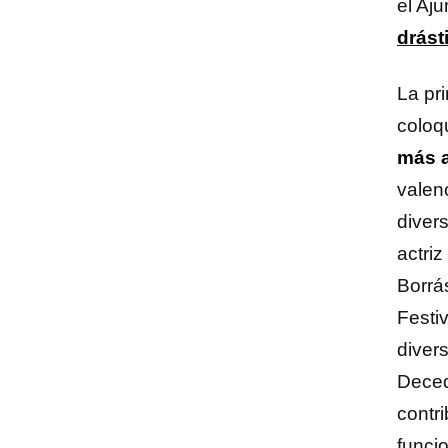
el Aj
drást
La pr
coloq
más a
valen
diver
actriz
Borrá
Festi
diver
Deced
contr
funcio