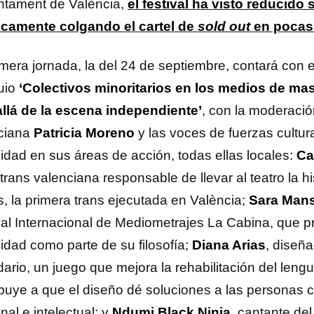
untament de València,
el festival ha visto reducido 
icamente colgando el cartel de
sold out
en pocas
imera jornada, la del 24 de septiembre, contará con e
uio
‘Colectivos minoritarios en los medios de mas
llá de la escena independiente’
, con la moderació
ciana
Patricia Moreno
y las voces de
fuerzas cultur
sidad en sus áreas de acción, todas ellas locales:
Ca
 trans valenciana responsable de llevar al teatro la h
s, la primera trans ejecutada en València;
Sara Man
val Internacional de Mediometrajes La Cabina, que 
sidad como parte de su filosofía;
Diana Arias
, diseñ
ario, un juego que mejora la rehabilitación del leng
ibuye a que el diseño dé soluciones a las personas 
nal e intelectual; y
Ndumi Black Ninja
, cantante de