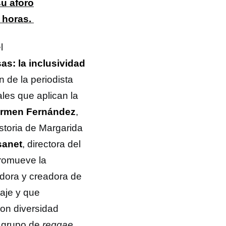
su aforo
 horas.
l
as: la inclusividad
n de la periodista
ales que aplican la
rmen Fernández
,
istoria de Margarida
sanet
, directora del
promueve la
adora y creadora de
uaje y que
con diversidad
l grupo de
reggae