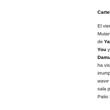
Carte
El vi
Mutan
de
Ya
You
y
Damu
ha vi
irrump
wave
sala p
Patio 