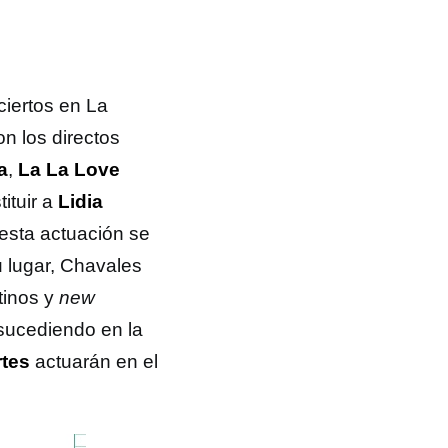
ciertos en La
n los directos
a
,
La La Love
ituir a
Lidia
 esta actuación se
u lugar, Chavales
tinos y
new
sucediendo en la
rtes
actuarán en el