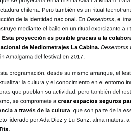
, que se proyectará en la misma sala La Mutant, trata
ctadura chilena. Pero también es un ritual tecnotran
ucción de la identidad nacional. En
Desertorxs
, el im
struye mediante el baile en un ritual exorcizante a 
.
Esta proyección es posible gracias a la colabora
nacional de Mediometrajes La Cabina.
Desertorxs
c
ón Amalgama del festival en 2017.
sta programación, desde su mismo arranque, el festi
tualizar la cultura y el conocimiento en el entorno i
oras que pueblan su actividad, pero también del rest
smo, se compromete a
crear espacios seguros par
encia a través de la cultura
, que son parte de la es
cto liderado por Ada Diez y Lu Sanz, alma maters, a
Tits
.