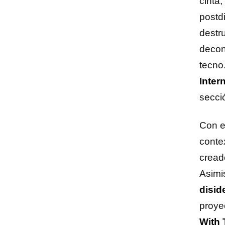
cinta
postdi
destr
decon
tecno
Inter
secci
Con e
contex
cread
Asimi
disid
proye
With 