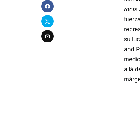
roots
fuerz
repre
su lu
and Pe
medio
allá 
márge