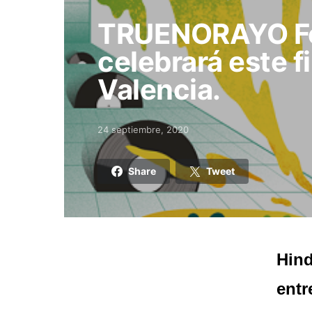
TRUENORAYO Fe
celebrará este 
Valencia.
24 septiembre, 2020
Posted on
Share
Tweet
Hind
entr