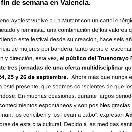
 fin de semana en Valencia.
uenorayofest vuelve a La Mutant con un cartel enérg
ietado y feminista, una combinación de los valores q
diendo este festival desde su creación, hace seis a
ncia de mujeres por bandera, tanto sobre el escenar
n y dirección, esta vez,
el público del Truenorayo F
te tres jornadas de una oferta multidisciplinar qu
24, 25 y 26 de septiembre.
“Ahora más que nunca es
ra esté presente, que seamos conscientes de que lo
ndose. En muchas ocasiones, durante largos period
contecimientos espontáneos y son posibles gracias
orman, los conciben y los llevan a cabo”, expresan
Ad
oras de esta cita cultural. Debido a las medidas sani