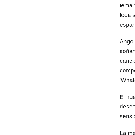
tema
toda 
españ
Ange 
soñan
canci
compo
‘What
El nue
deseo
sensi
La me