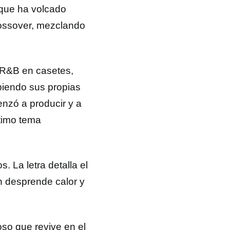
 que ha volcado
crossover, mezclando
 R&B en casetes,
biendo sus propias
enzó a producir y a
timo tema
. La letra detalla el
n desprende calor y
oso que revive en el