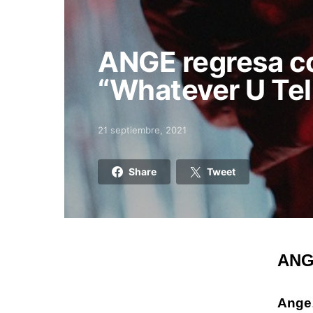
ANGE regresa c
“Whatever U Tel
21 septiembre, 2021
Posted on
Share
Tweet
ANGE
Ange