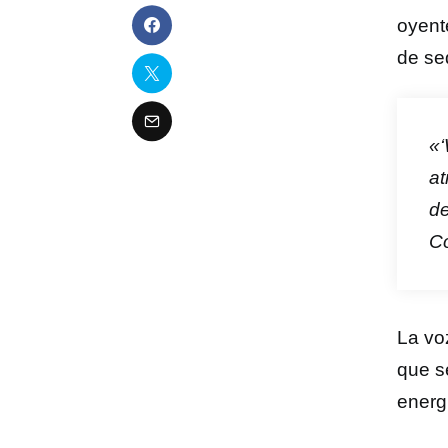
oyent
de sed
«‘
at
de
Co
La vo
que s
energí