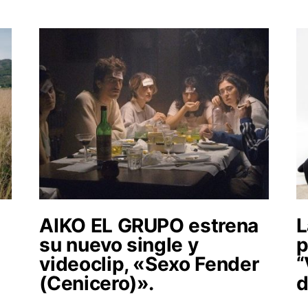
AIKO EL GRUPO estrena
L
su nuevo single y
p
l
videoclip, «Sexo Fender
“
(Cenicero)».
d