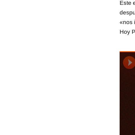
Este 
desp
«nos 
Hoy P