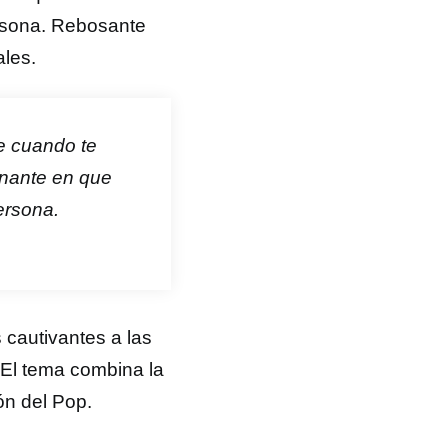
ersona. Rebosante
ales.
ce cuando te
onante en que
ersona.
 cautivantes a las
 El tema combina la
ón del Pop.