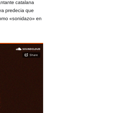
antante catalana
ya predecia que
 como «sonidazo» en