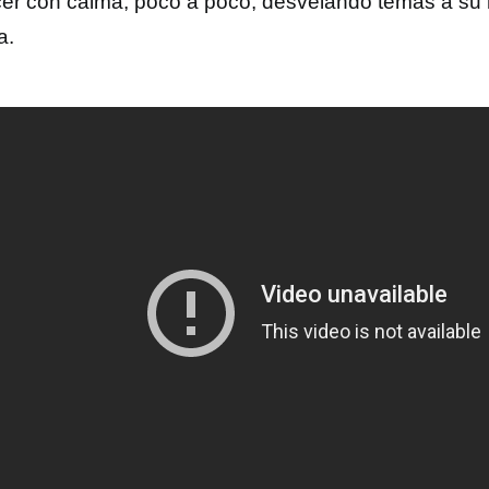
er con calma, poco a poco, desvelando temas a su ri
a.