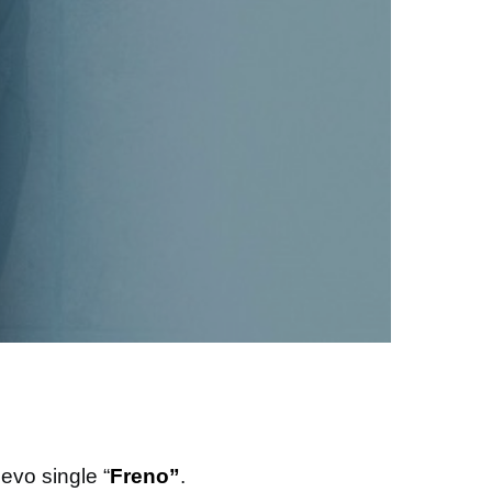
evo single “
Freno”
.