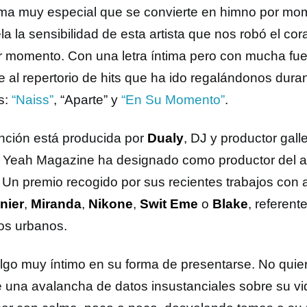
ma muy especial que se convierte en himno por mom
la la sensibilidad de esta artista que nos robó el co
r momento. Con una letra íntima pero con mucha fue
e al repertorio de hits que ha ido regalándonos dura
s:
“Naiss”
, “Aparte” y
“En Su Momento”
.
nción está producida por
Dualy
, DJ y productor galle
al Yeah Magazine ha designado como productor del
 Un premio recogido por sus recientes trabajos con 
nier
,
Miranda
,
Nikone
,
Swit Eme
o
Blake
, referent
os urbanos.
lgo muy íntimo en su forma de presentarse. No quier
e una avalancha de datos insustanciales sobre su vi