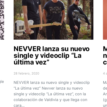
NEVVER lanza su nuevo
M
N
single y videoclip “La
n
última vez”
c
28 febrero, 2020
4 
Posted on
Po
le
NEVVER lanza su nuevo single y videoclip
MA
“La última vez” Nevver lanza su nuevo
de
single y videoclip “La última vez”, con la
An
colaboración de Valdivia y que llega con
(g
cara…
un