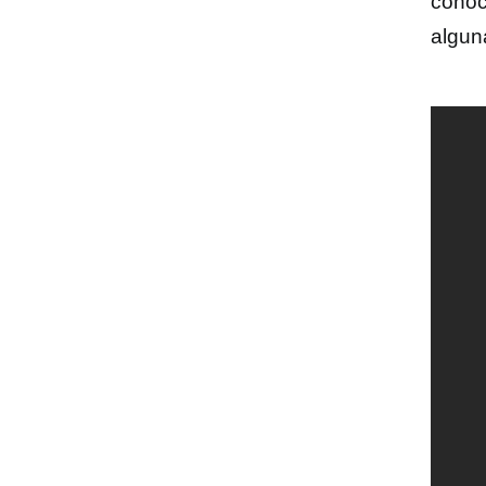
conoc
algun