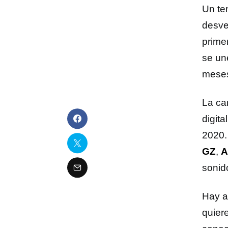
Un te
desve
prime
se un
mese
La ca
digit
2020.
GZ
,
A
sonid
Hay a
quier