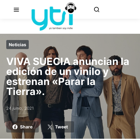
Noticias
VIVA SUECIA anuncian la
edición de un vinilo y
estrenan «Parar la
Tierra».
24 junio, 2021
Posted on
Share
Tweet