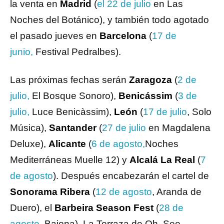
la venta en
Madrid
(
el 22 de julio
en Las
Noches del Botánico), y también todo agotado
el pasado jueves en
Barcelona
(
17 de
junio,
Festival Pedralbes).
Las próximas fechas serán
Zaragoza
(
2 de
julio,
El Bosque Sonoro),
Benicássim
(
3 de
julio,
Luce Benicàssim),
León
(
17 de julio
, Solo
Música),
Santander
(
27 de julio
en Magdalena
Deluxe),
Alicante
(
6 de agosto,
Noches
Mediterráneas Muelle 12) y
Alcalá La Real
(
7
de agosto
). Después encabezarán el cartel de
Sonorama Ribera
(
12 de agosto
, Aranda de
Duero), el
Barbeira Season Fest
(
28 de
agosto
, Baiona), La Terraza de Oh, See