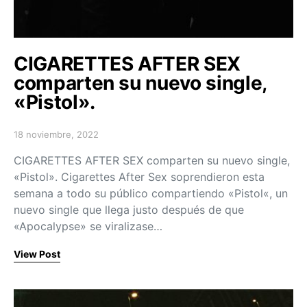
CIGARETTES AFTER SEX
comparten su nuevo single,
«Pistol».
18 noviembre, 2022
Posted on
CIGARETTES AFTER SEX comparten su nuevo single,
«Pistol». Cigarettes After Sex soprendieron esta
semana a todo su público compartiendo «Pistol«, un
nuevo single que llega justo después de que
«Apocalypse» se viralizase…
View Post