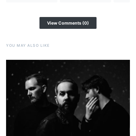
View Comments (0)
YOU MAY ALSO LIKE