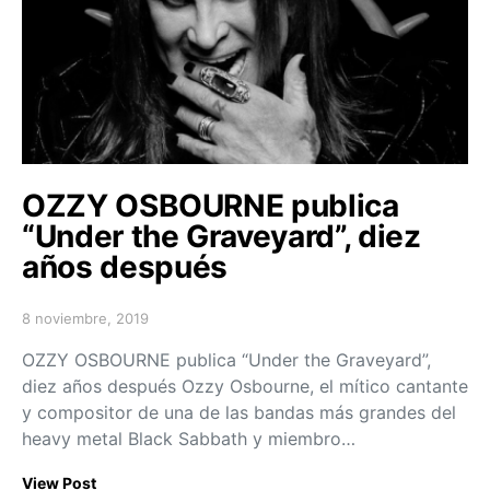
OZZY OSBOURNE publica
“Under the Graveyard”, diez
años después
8 noviembre, 2019
Posted on
OZZY OSBOURNE publica “Under the Graveyard”,
diez años después Ozzy Osbourne, el mítico cantante
y compositor de una de las bandas más grandes del
heavy metal Black Sabbath y miembro…
View Post