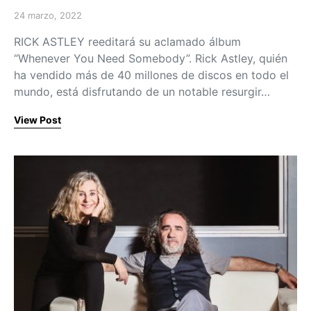
24 marzo, 2022
Posted on
RICK ASTLEY reeditará su aclamado álbum
“Whenever You Need Somebody”. Rick Astley, quién
ha vendido más de 40 millones de discos en todo el
mundo, está disfrutando de un notable resurgir…
View Post