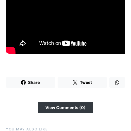
Share
Tweet
View Comments (0)
YOU MAY ALSO LIKE