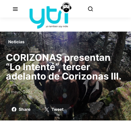
Noticias
CORIZONAS presentan
“Lo Intenté”, tercer
adelanto de Corizonas III.
14 mayo, 2021
Posted on
Share
Tweet